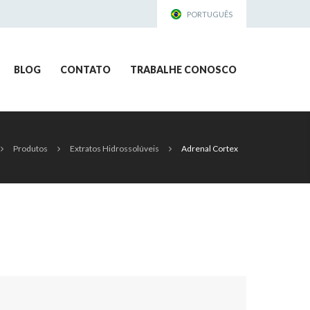
PORTUGUÊS
ENGLISH
BLOG
CONTATO
TRABALHE CONOSCO
ESPAÑOL
العربية
Produtos
Extratos Hidrossolúveis
Adrenal Cortex