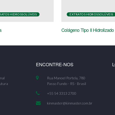
RATOS HIDROSSOLÚVEIS
EXTRATOS HIDROSSOLÚVEIS
a
Colágeno Tipo II Hidrolizado
ENCONTRE-NOS
nal
Rua Manoel Portela, 780
utura
Passo Fundo - RS - Brasil
+55 54 3313 2700
kinmaster@kinmaster.com.br