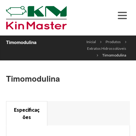
Timomodulina
Inicial
Produtos
Extratos Hidrossolúveis
Timomodulina
Timomodulina
Especificaç
ões